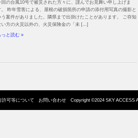
今回の台風10号で被災された方々に、謹んでお見舞い申し上げま
す。 昨年雪害による、屋根の破損箇所の申請の添付用写真の撮影と
いう案件がありました。隣県まで出掛けたことがあります。 ご存知
ない方の火災以外の、火災保険金の「未 […]
もっと読む »
行許可等について
お問い合わせ
Copyright ©️2024 SKY ACCESS All